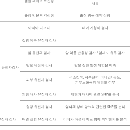
샘플 채취 키트신청
서류
출장·방문 예약신청
출장·방문 예약 신청
아리아 니프티
태아 기형아 검사
질병 예측 유전자 검사
암 유전체 검사
암 약물 반응성 검사 / 암세포 유무 검사
탈모 유전자 검사
탈모 질환 발생 위험을 예측
 유전자검사
색소침착, 피부탄력, 비타민C농도,
피부 유전자 검사
피부노화등의 위험도 여부
체형·대사 유전자 검사
체형과 대사에 관련 SNP를 분석
혈당 유전자 검사
염색체 상에 당뇨와 관련된 SNP를 분석
유전자 검사
애견 질병 유전자 검사
어디가 아픈지 어느 병에 취약한지를 분석