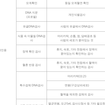
모계확인
동일 모계혈연 확인
DNA 지문
개인식별검사
(프로필)
유골DNA검사
사람의 유골에서 DNA검사
식품 속 이물질 DNA검
머리카락, 손톱, 껌, 담배꽁초 등
사
사람의 세포가 묻어있는 것
휴지, 속옷, 기타 천등에서 정액이
확인용
정액 확인 검사
묻어있는지 확인하는 검사
휴지, 속옷, 기타 천등에서 혈액이
혈흔 반응 검사
묻어 있는지 확인하는 검사
머리카락(모근)
특수검체 DNA검사
면봉(구강상피세포)
혈액을 제외한 검체의 검사
멸균면봉, 모근Set, 검사신청서 등 기타 필요