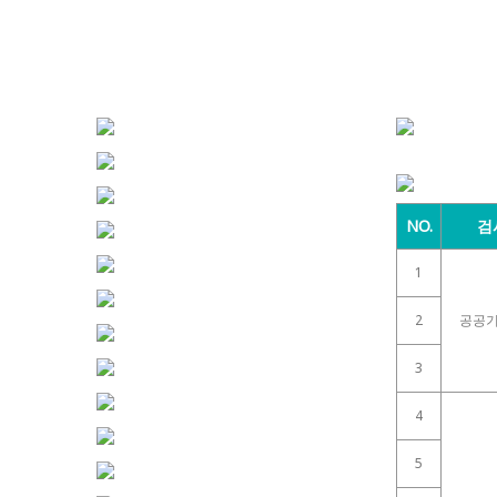
NO.
검
1
2
공공기
3
4
5